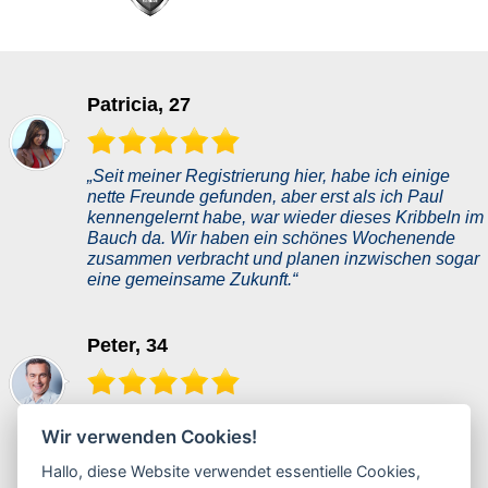
Patricia, 27
„Seit meiner Registrierung hier, habe ich einige
nette Freunde gefunden, aber erst als ich Paul
kennengelernt habe, war wieder dieses Kribbeln im
Bauch da. Wir haben ein schönes Wochenende
zusammen verbracht und planen inzwischen sogar
eine gemeinsame Zukunft.“
Peter, 34
„Dank dieser Datingseite trat meine Traumfrau in
Wir verwenden Cookies!
mein Leben. Sie passt perfekt zu mir. Ich habe
zuerst nicht daran geglaubt, aber sie beweist mir
Hallo, diese Website verwendet essentielle Cookies,
jeden Tag aufs Neue, dass sie all das ist, was ich